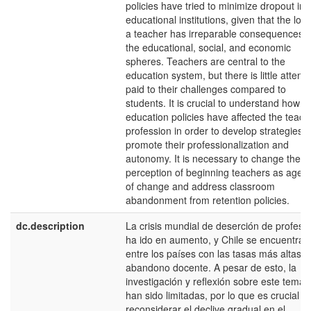
policies have tried to minimize dropout in
educational institutions, given that the loss
a teacher has irreparable consequences i
the educational, social, and economic
spheres. Teachers are central to the
education system, but there is little attenti
paid to their challenges compared to
students. It is crucial to understand how
education policies have affected the teach
profession in order to develop strategies t
promote their professionalization and
autonomy. It is necessary to change the
perception of beginning teachers as agen
of change and address classroom
abandonment from retention policies.
dc.description
La crisis mundial de deserción de profeso
ha ido en aumento, y Chile se encuentra
entre los países con las tasas más altas d
abandono docente. A pesar de esto, la
investigación y reflexión sobre este tema
han sido limitadas, por lo que es crucial
reconsiderar el declive gradual en el