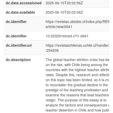
dc.date.accessioned
2025-06-10T20:02:56Z
dc.date.available
2025-06-10T20:02:56Z
dc.identifier
https://revistas.ubiobio.cl/index.php/REIN
article/view/6941
dc.identifier
10.22320/reined.v7i1.6941
dc.identifier.uri
https://revistaschilenas.uchile.cl/handle/2
/254206
dc.description
The global teacher attrition crisis has bee
on the rise, with Chile being among the
countries with the highest teacher attrition
rates. Despite this, research and reflectio
on this topic has been limited, so it is cruci
to reconsider the gradual decline in the
prestige of the teaching profession and
examine the reasons that lead teachers to
resign. The purpose of this essay is to
analyze the factors and consequences of
teacher desertion in Chile and how public