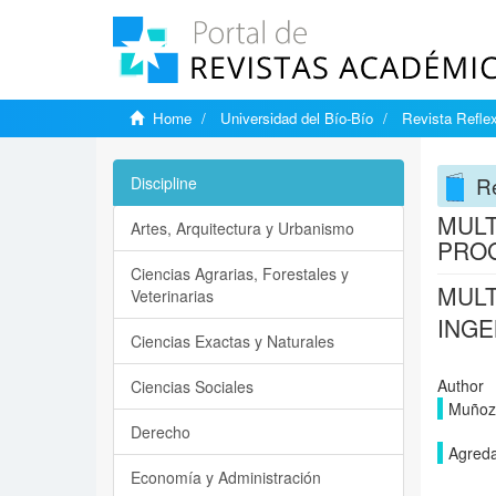
Home
Universidad del Bío-Bío
Revista Reflex
Re
Discipline
MULT
Artes, Arquitectura y Urbanismo
PROG
Ciencias Agrarias, Forestales y
MULT
Veterinarias
INGE
Ciencias Exactas y Naturales
Author
Ciencias Sociales
Muñoz 
Derecho
Agreda
Economía y Administración