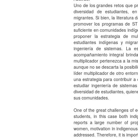
Uno de los grandes retos que p
diversidad de estudiantes, e
migrantes. Si bien, la literatur
promover los programas de S
suficiente en comunidades indíge
proponer la estrategia de mu
estudiantes indígenas y migra
ingeniería de sistemas. La e
acompañamiento integral brinda
multiplicador pertenezca a la mi
aunque no se descarta la posibi
líder multiplicador de otro entor
una estrategia para contribuir a
estudiar ingeniería de sistema
diversidad de estudiantes, quien
sus comunidades.
One of the great challenges of ed
students, in this case both ind
reports a large number of pr
women, motivation in indigenous 
addressed. Therefore, it is import