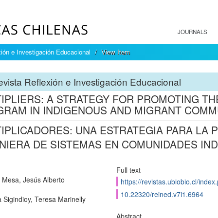
JOURNALS
ión e Investigación Educacional
View Item
vista Reflexión e Investigación Educacional
IPLIERS: A STRATEGY FOR PROMOTING T
RAM IN INDIGENOUS AND MIGRANT COMM
IPLICADORES: UNA ESTRATEGIA PARA LA
NIERA DE SISTEMAS EN COMUNIDADES IN
Full text
Mesa, Jesús Alberto
https://revistas.ubiobio.cl/ind
10.22320/reined.v7i1.6964
 Sigindioy, Teresa Marinelly
Abstract