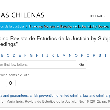
JOURNALS
os de la Justicia
Browsing Revista de Estudios de la Justicia by Subject
ing Revista de Estudios de la Justicia by Subje
edings"
B
C
D
E
F
G
H
I
J
K
L
M
N
O
P
Q
R
S
T
Go
wing items 1-1 of 1
ty and guarantees: a risk-prevention oriented criminal law and criminal
.
z L., María Inés
Revista de Estudios de la Justicia; No. 16 (2012); pp. 