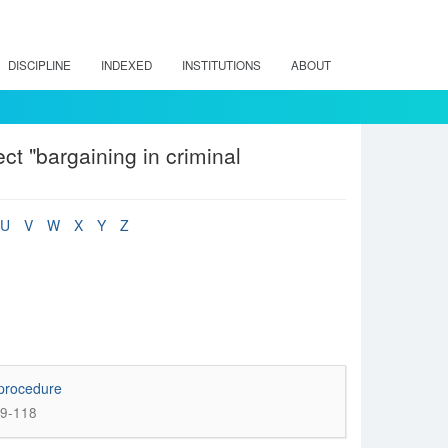
DISCIPLINE
INDEXED
INSTITUTIONS
ABOUT
ct "bargaining in criminal
U
V
W
X
Y
Z
 procedure
99-118