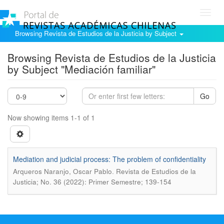
Toggl
navig
Browsing Revista de Estudios de la Justicia by Subject
Browsing Revista de Estudios de la Justicia
by Subject "Mediación familiar"
Go
Now showing items 1-1 of 1
Mediation and judicial process: The problem of confidentiality
.
Arqueros Naranjo, Oscar Pablo
Revista de Estudios de la
Justicia; No. 36 (2022): Primer Semestre; 139-154