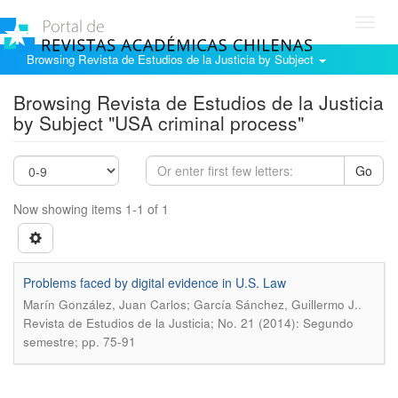
Toggl
navig
Browsing Revista de Estudios de la Justicia by Subject
Browsing Revista de Estudios de la Justicia
by Subject "USA criminal process"
Go
Now showing items 1-1 of 1
Problems faced by digital evidence in U.S. Law
.
Marín González, Juan Carlos; García Sánchez, Guillermo J.
Revista de Estudios de la Justicia; No. 21 (2014): Segundo
semestre; pp. 75-91