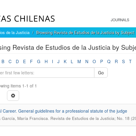
JOURNALS
os de la Justicia
Browsing Revista de Estudios de la Justicia by Subject
ing Revista de Estudios de la Justicia by Subjec
B
C
D
E
F
G
H
I
J
K
L
M
N
O
P
Q
R
S
T
Go
wing items 1-1 of 1
al Career. General guidelines for a professional statute of the judge
.
 García, María Francisca
Revista de Estudios de la Justicia; No. 18 (