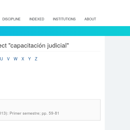
DISCIPLINE
INDEXED
INSTITUTIONS
ABOUT
t "capacitación judicial"
U
V
W
X
Y
Z
2013): Primer semestre; pp. 59-81