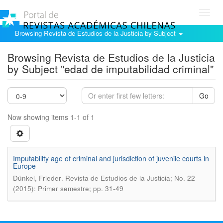
Toggl
navig
Browsing Revista de Estudios de la Justicia by Subject
Browsing Revista de Estudios de la Justicia
by Subject "edad de imputabilidad criminal"
Go
Now showing items 1-1 of 1
Imputability age of criminal and jurisdiction of juvenile courts in
Europe
.
Dünkel, Frieder
Revista de Estudios de la Justicia; No. 22
(2015): Primer semestre; pp. 31-49