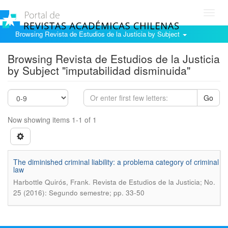
Toggl
navig
Browsing Revista de Estudios de la Justicia by Subject
Browsing Revista de Estudios de la Justicia
by Subject "imputabilidad disminuida"
Go
Now showing items 1-1 of 1
The diminished criminal liability: a problema category of criminal
law
.
Harbottle Quirós, Frank
Revista de Estudios de la Justicia; No.
25 (2016): Segundo semestre; pp. 33-50