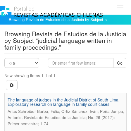
Toggl
navig
Browsing Revista de Estudios de la Justicia by Subject
Browsing Revista de Estudios de la Justicia
by Subject "judicial language written in
family proceedings."
Go
Now showing items 1-1 of 1
The language of judges in the Judicial District of South Lima:
Exploratory research on language in family court cases
Arias Schreiber Barba, Félix; Ortiz Sánchez, Iván; Peña Jumpa,
.
Antonio
Revista de Estudios de la Justicia; No. 26 (2017):
Primer semestre; 1-74