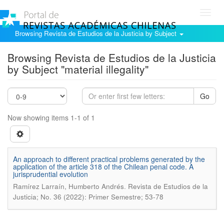
Toggl
navig
Browsing Revista de Estudios de la Justicia by Subject
Browsing Revista de Estudios de la Justicia
by Subject "material illegality"
Go
Now showing items 1-1 of 1
An approach to different practical problems generated by the
application of the article 318 of the Chilean penal code. A
jurisprudential evolution
.
Ramírez Larraín, Humberto Andrés
Revista de Estudios de la
Justicia; No. 36 (2022): Primer Semestre; 53-78