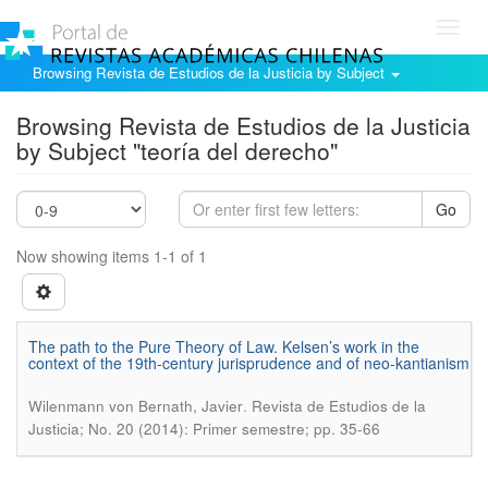
Toggl
navig
Browsing Revista de Estudios de la Justicia by Subject
Browsing Revista de Estudios de la Justicia
by Subject "teoría del derecho"
Go
Now showing items 1-1 of 1
The path to the Pure Theory of Law. Kelsen’s work in the
context of the 19th-century jurisprudence and of neo-kantianism
.
Wilenmann von Bernath, Javier
Revista de Estudios de la
Justicia; No. 20 (2014): Primer semestre; pp. 35-66