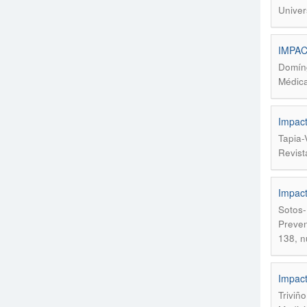
Univer
IMPAC
Domíng
Médica
Impact
Tapia-
Revist
Impact
Sotos-
Preven
138, n
Impact
Triviñ