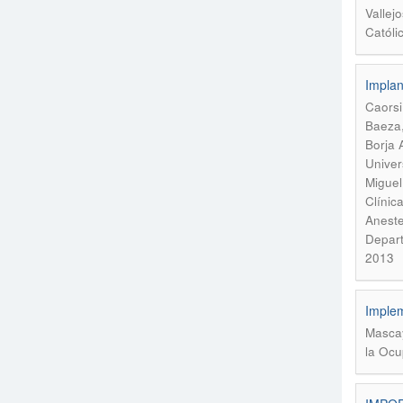
Vallej
Católi
Implant
Caorsi
Baeza,
Borja 
Univer
Miguel
Clínic
Aneste
Depart
2013
Implem
Mascay
la Ocu