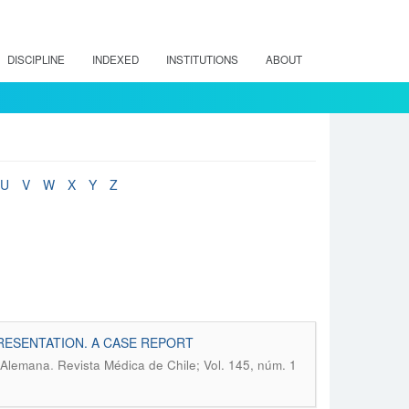
DISCIPLINE
INDEXED
INSTITUTIONS
ABOUT
U
V
W
X
Y
Z
RESENTATION. A CASE REPORT
.
a Alemana
Revista Médica de Chile; Vol. 145, núm. 1