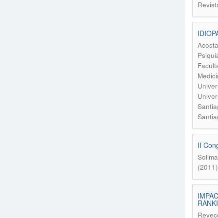
Revist
IDIOP
Acosta
Psiqui
Facult
Medici
Univer
Univer
Santia
Santia
II Co
Solima
(2011
IMPAC
RANK
Reveco