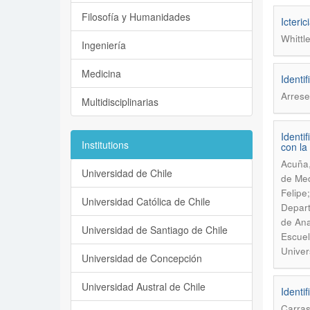
Filosofía y Humanidades
Icteri
Whittl
Ingeniería
Medicina
Identi
Arrese
Multidisciplinarias
Identi
Institutions
con la
Acuña,
Universidad de Chile
de Med
Felipe
Universidad Católica de Chile
Depart
de Ana
Universidad de Santiago de Chile
Escuel
Univer
Universidad de Concepción
Universidad Austral de Chile
Identi
Carras