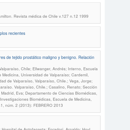
.
milton
Revista médica de Chile v.127 n.12 1999
plos recientes
ares de tejido prostático maligno y benigno. Relación
lparaíso, Chile; Ellwanger, Andrés; Interno, Escuela
e Medicina, Universidad de Valparaíso; Cardemil,
ad de Valparaíso, Valparaíso, Chile.; Vega, Jorge;
raíso. Valparaíso, Chile.; Casalino, Renato; Sección
.; Madrid, Eva; Departamento de Ciencias Biomédicas,
 Investigaciones Biomédicas, Escuela de Medicina,
 141, núm. 2 (2013): FEBRERO 2013
; Hospital de Antofagasta; Foradori, Arnaldo; Hoyl,