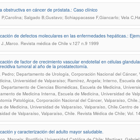
cia obstructiva en cáncer de próstata.: Caso clínico
e P,Carolina; Salgado B,Gustavo; Schiappacasse F,Giancarlo; Vela C,Ha
ficación de defectos moleculares en las enfermedades hepáticas.: Ejem
.
 J.,Marco
Revista médica de Chile v.127 n.9 1999
ficación de factor de crecimiento vascular endotelial en células glandul
 recidiva tumoral al año de la prostatectomía.
 Pedro; Departamento de Urología, Corporación Nacional del Cáncer, Va
icina, Universidad de Valparaíso; Ramírez, Angela; Interno, Escuela d
; Departamento de Ciencias Biomédicas, Escuela de Medicina, Universid
amento de Medicina Interna, Escuela de Medicina, Universidad de Valpa
tomía Patológica, Corporación Nacional del Cáncer, Valparaíso, Chile
a de Medicina, Universidad de Valparaíso, Valparaíso, Chile.Centro de
.
sidad de Valparaíso, Valparaíso, Chile
Revista Médica de Chile; Vol.
ficación y caracterización del adulto mayor saludable.
co, Marcela; Pontificia Universidad Católica de Chile; Martínez, Gabriel