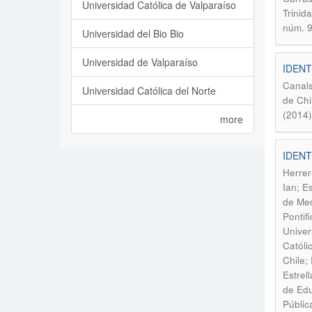
Universidad Católica de Valparaíso
Trinid
núm. 
Universidad del Bio Bio
Universidad de Valparaíso
IDENT
Canals
Universidad Católica del Norte
de Chi
(2014
more
IDEN
Herrer
Ian; E
de Med
Pontif
Univer
Católi
Chile;
Estrel
de Edu
Públic