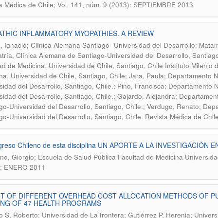
a Médica de Chile; Vol. 141, núm. 9 (2013): SEPTIEMBRE 2013
ATHIC INFLAMMATORY MYOPATHIES. A REVIEW
, Ignacio; Clínica Alemana Santiago -Universidad del Desarrollo; Mat
atría, Clínica Alemana de Santiago-Universidad del Desarrollo, Santia
ad de Medicina, Universidad de Chile, Santiago, Chile Instituto Milenio
na, Universidad de Chile, Santiago, Chile; Jara, Paula; Departamento N
sidad del Desarrollo, Santiago, Chile.; Pino, Francisca; Departamento 
sidad del Desarrollo, Santiago, Chile.; Gajardo, Alejandra; Departame
go-Universidad del Desarrollo, Santiago, Chile.; Verdugo, Renato; Dep
.
go-Universidad del Desarrollo, Santiago, Chile
Revista Médica de Chil
ngreso Chileno de esta disciplina UN APORTE A LA INVESTIGACIÓN
no, Giorgio; Escuela de Salud Pública Facultad de Medicina Universida
): ENERO 2011
T OF DIFFERENT OVERHEAD COST ALLOCATION METHODS OF PU
ING OF 47 HEALTH PROGRAMS
 S, Roberto; Universidad de La frontera; Gutiérrez P, Herenia; Univ