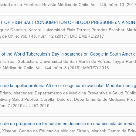
.
sidad de La Frontera
Revista Médica de Chile; Vol. 145, núm. 10 (2
T OF HIGH SALT CONSUMPTION OF BLOOD PRESSURE oN A NON
uez Cancino, Karen; Universidad Finis Terrae; Paredes Escobar, María
 de Chile; Vol. 145, núm. 12 (2017): DICIEMBRE 2017
 of the World Tuberculosis Day in searches on Google in South Americ
Villarreal, Sebastian; Universidad de San Martin de Porres; Taype-Ron
a Médica de Chile; Vol. 144, núm. 3 (2016): MARZO 2016
o de la apolipoproteína A5 en el riesgo cardiovascular. Modulaciones 
Prieto, Mercedes; Departamento de Medicina Preventiva y Salud Públi
tiva y Salud Pública; Corella, Dolores; Departamento de Medicina Prev
úm. 7 (2010): JULIO 2010
o de un programa de formación en docencia en una escuela de medic
o, Ximena; Centro de Educación Médica; Sirhan, Marisol; Centro de Ed