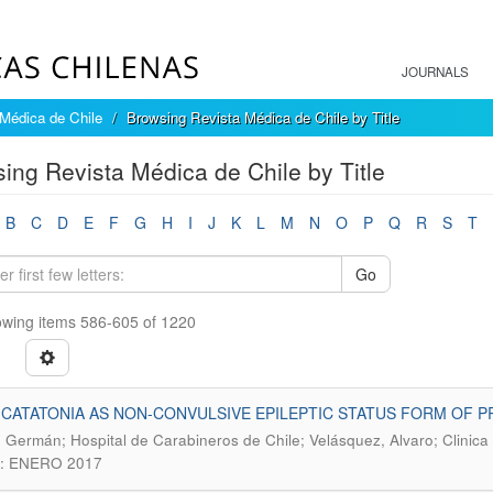
JOURNALS
Médica de Chile
Browsing Revista Médica de Chile by Title
ing Revista Médica de Chile by Title
B
C
D
E
F
G
H
I
J
K
L
M
N
O
P
Q
R
S
T
Go
wing items 586-605 of 1220
 CATATONIA AS NON-CONVULSIVE EPILEPTIC STATUS FORM OF P
 Germán; Hospital de Carabineros de Chile; Velásquez, Alvaro; Clinic
): ENERO 2017