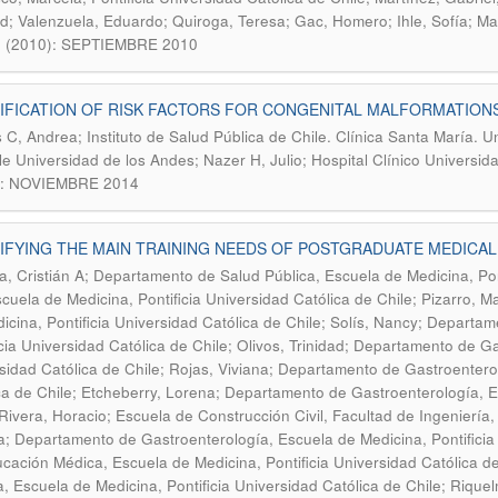
ad; Valenzuela, Eduardo; Quiroga, Teresa; Gac, Homero; Ihle, Sofía; Ma
9 (2010): SEPTIEMBRE 2010
IFICATION OF RISK FACTORS FOR CONGENITAL MALFORMATION
 C, Andrea; Instituto de Salud Pública de Chile. Clínica Santa María. U
le Universidad de los Andes; Nazer H, Julio; Hospital Clínico Universid
): NOVIEMBRE 2014
TIFYING THE MAIN TRAINING NEEDS OF POSTGRADUATE MEDIC
a, Cristián A; Departamento de Salud Pública, Escuela de Medicina, Po
scuela de Medicina, Pontificia Universidad Católica de Chile; Pizarro,
icina, Pontificia Universidad Católica de Chile; Solís, Nancy; Departa
icia Universidad Católica de Chile; Olivos, Trinidad; Departamento de Ga
sidad Católica de Chile; Rojas, Viviana; Departamento de Gastroenterol
ca de Chile; Etcheberry, Lorena; Departamento de Gastroenterología, Es
 Rivera, Horacio; Escuela de Construcción Civil, Facultad de Ingeniería,
la; Departamento de Gastroenterología, Escuela de Medicina, Pontificia 
cación Médica, Escuela de Medicina, Pontificia Universidad Católica d
a, Escuela de Medicina, Pontificia Universidad Católica de Chile; Riquel