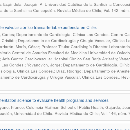
os-Espíndola, Joaquín A; Universidad Católica de la Santísima Concepc
.
ca de la Santísima Concepción
Revista Médica de Chile; Vol. 142, núm
e valvular aórtico transarterial: experiencia en Chile.
, Carlos; Departamento de Cardiología, Clínica Las Condes. Centro Card
 Cristián; Departamento de Cardiocirugía y Cirugía Vascular, Clínica 
Arriarán; Morís, César; Profesor Titular Cardiología Director Laborator
sitario Central de Asturias Facultad de Medicina Universidad de Ovied
; Jefe Centro Cardiovascular Hospital Clínico San Borja Arriarán; Ven
a Las Condes.; Yovanovich, Jorge; Departamento de Cardiología, Clíni
siología, Clínica Las Condes.; Díaz, Rodrigo; Departamento de Anestes
.
amento de Cardiocirugía y Cirugía Vascular, Clínica Las Condes.
Revi
entation science to evaluate health programs and services
ano, Franco; Columbia Mailman School of Public Health; Gajardo, Jea
.
pación, Universidad de Chile
Revista Médica de Chile; Vol. 146, núm.