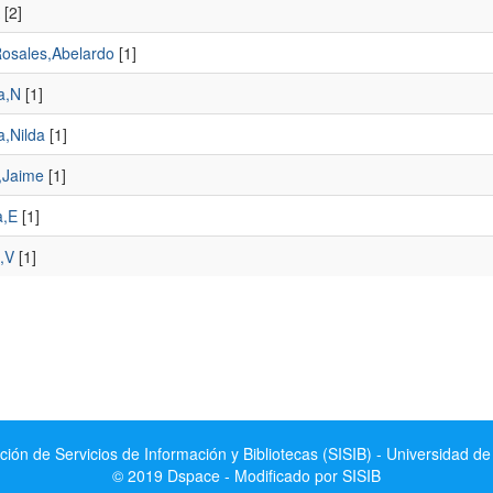
[2]
osales,Abelardo
[1]
a,N
[1]
a,Nilda
[1]
,Jaime
[1]
a,E
[1]
,V
[1]
ción de Servicios de Información y Bibliotecas (SISIB) - Universidad de
© 2019 Dspace - Modificado por SISIB