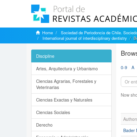
Home
Sociedad de Periodoncia de Chile. Sociedad
International journal of interdisciplinary dentistry
B
Brows
Discipline
0-9
A
Artes, Arquitectura y Urbanismo
Ciencias Agrarias, Forestales y
Veterinarias
Now sho
Ciencias Exactas y Naturales
Ciencias Sociales
Author
Derecho
Bader 