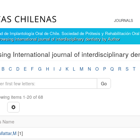
JOURNALS
 de Implantología Oral de Chile. Sociedad de Prótesis y Rehabilitación Oral
rowsing International journal of interdisciplinary dentistry by Author
ing International journal of interdisciplinary de
B
C
D
E
F
G
H
I
J
K
L
M
N
O
P
Q
R
S
T
Go
wing items 1-20 of 68
s Name
Mattar,M
[1]