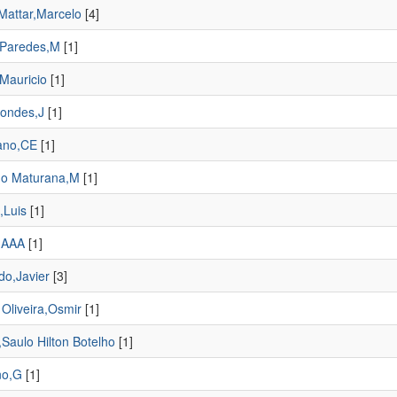
Mattar,Marcelo
[4]
Paredes,M
[1]
Mauricio
[1]
ondes,J
[1]
ano,CE
[1]
o Maturana,M
[1]
,Luis
[1]
,AAA
[1]
do,Javier
[3]
 Oliveira,Osmir
[1]
,Saulo Hilton Botelho
[1]
no,G
[1]