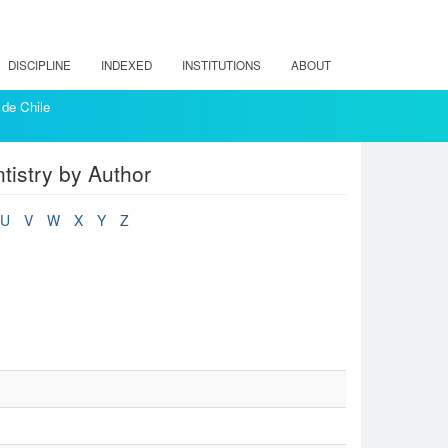
DISCIPLINE
INDEXED
INSTITUTIONS
ABOUT
 de Chile
ntistry by Author
U
V
W
X
Y
Z