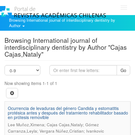
Toggl
navig
Browsing International journal of interdisciplinary dentistry by
Author
Browsing International journal of
interdisciplinary dentistry by Author "Cajas
Cajas,Nataly"
Go
Now showing items 1-1 of 1
Ocurrencia de levaduras del género Candida y estomatitis
protésica antes y después del tratamiento rehabilitador basado
en prótesis removible
Lee Muñoz,Ximena; Cajas Cajas,Nataly; Gómez
Carranza,Leyla; Vergara Núñez,Cristian; Ivankovic