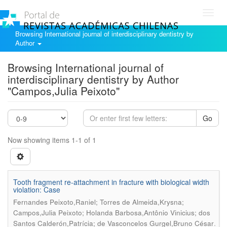
Toggl
navig
Browsing International journal of interdisciplinary dentistry by
Author
Browsing International journal of
interdisciplinary dentistry by Author
"Campos,Julia Peixoto"
Go
Now showing items 1-1 of 1
Tooth fragment re-attachment in fracture with biological width
violation: Case
Fernandes Peixoto,Raniel; Torres de Almeida,Krysna;
Campos,Julia Peixoto; Holanda Barbosa,Antônio Vinicius; dos
.
Santos Calderón,Patrícia; de Vasconcelos Gurgel,Bruno César