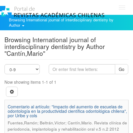
Toggl
navig
Browsing International journal of interdisciplinary dentistry by
Author
Browsing International journal of
interdisciplinary dentistry by Author
"Cantín,Mario"
Go
Now showing items 1-1 of 1
Comentario al artículo: "Impacto del aumento de escuelas de
odontología en la productividad científica odontológica chilena",
por Uribe y cols
.
Fuentes,Ramón; Beltrán,Víctor; Cantín,Mario
Revista clínica de
periodoncia, implantología y rehabilitación oral v.5 n.2 2012