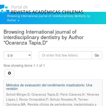
Toggl
navig
Browsing International journal of interdisciplinary dentistry by
Author
Browsing International journal of
interdisciplinary dentistry by Author
"Ocaranza Tapia,D"
Go
Now showing items 1-1 of 1
Métodos de evaluación del rendimiento masticatorio: Una
revisión
Schott Börger,S; Ocaranza Tapia,D; Peric Cáceres,K; Yévenes
López,I; Romo Ormazábal,F; Schulz Rosales,R; Torres-
.
Quintana,MA
Revista clínica de periodoncia, implantología y