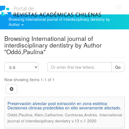
Toggl
navig
Browsing International journal of interdisciplinary dentistry by
Author
Browsing International journal of
interdisciplinary dentistry by Author
"Oddó,Paulina"
Go
Now showing items 1-1 of 1
Preservación alveolar post extracción en zona estética:
Decisiones clinicas predecibles en sitio severamente afectado.
.
Oddó,Paulina; Klein,Catherine; Contreras,Andrés
International
journal of interdisciplinary dentistry v.13 n.1 2020