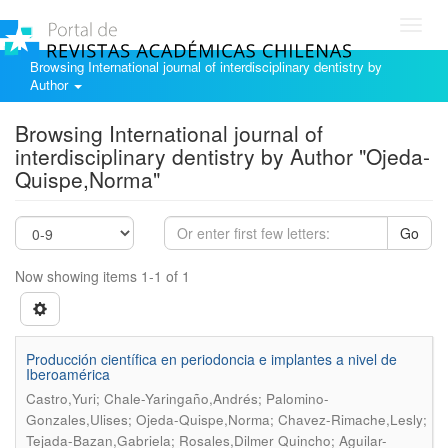
Toggl
navig
Browsing International journal of interdisciplinary dentistry by
Author
Browsing International journal of
interdisciplinary dentistry by Author "Ojeda-
Quispe,Norma"
Go
Now showing items 1-1 of 1
Producción científica en periodoncia e implantes a nivel de
Iberoamérica
Castro,Yuri; Chale-Yaringaño,Andrés; Palomino-
Gonzales,Ulises; Ojeda-Quispe,Norma; Chavez-Rimache,Lesly;
Tejada-Bazan,Gabriela; Rosales,Dilmer Quincho; Aguilar-