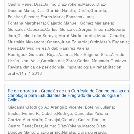
Castro,René; Díaz,Jaime; Díaz-Yokens,Marco; Díaz-
Dosque,Mario; Diaz-Garrido,Natalia; Durán,Gerardo;
Faleiros,Simone; Flores,Mario; Fonseca,Juan;
Fontana,Margherita; Gajardo,Manuel; Gómez,Marianela;
Gonzalez-Cabezas,Carlos; González,Sergio; Irribarra,Roberto;
Jara,Gisela; León,Soraya; Marró,María Loreto; Mautz,Claudia;
Mustakis,Alexandra; Onetto,Juan Eduardo; Ortiz,María Eugenia;
Pérez,Darwin; Pérez,Vidal; Ramírez,Valeria;
Rodríguez,Gonzalo; Rojas,Valeria; Ruiz,Begoña; Silva,Alfredo;
.
Urzúa,Iván; Valle,Carolina del; Zaror,Carlos; Moncada,Gustavo
Revista clínica de periodoncia, implantología y rehabilitación
oral v.11 n.1 2018
Fe de errores a «Creación de un Currículo de Competencias en
Cariología para Estudiantes de Pregrado de Odontología en
Chile»
Giacaman,Rodrigo A.; Aranguiz,Vicente; Botelho,Juliana;
Bustos,Ivonne P.; Cabello,Rodrigo; Candiales,Yuliana;
Carrizo,Ana María; Carvajal,Claudia; Castro,Ramiro;
Castro,René; Díaz,Jaime; Díaz-Yokens,Marco; Díaz-
Dosque,Mario; Diaz-Garrido,Natalia; Durán,Gerardo;