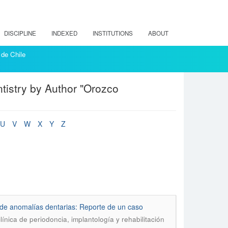
DISCIPLINE
INDEXED
INSTITUTIONS
ABOUT
 de Chile
entistry by Author "Orozco
U
V
W
X
Y
Z
o de anomalías dentarias: Reporte de un caso
línica de periodoncia, implantología y rehabilitación