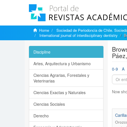
Home
Sociedad de Periodoncia de Chile. Sociedad
International journal of interdisciplinary dentistry
B
Brows
Discipline
Páez,
Artes, Arquitectura y Urbanismo
0-9
A
Ciencias Agrarias, Forestales y
Veterinarias
Now sho
Ciencias Exactas y Naturales
Ciencias Sociales
Carill
Derecho
Orozco