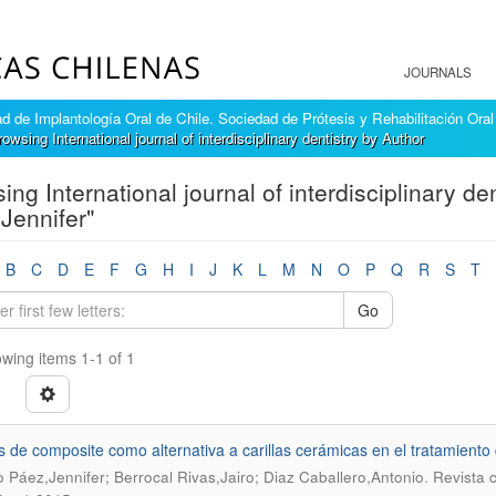
JOURNALS
 de Implantología Oral de Chile. Sociedad de Prótesis y Rehabilitación Oral
rowsing International journal of interdisciplinary dentistry by Author
ing International journal of interdisciplinary d
Jennifer"
B
C
D
E
F
G
H
I
J
K
L
M
N
O
P
Q
R
S
T
Go
wing items 1-1 of 1
as de composite como alternativa a carillas cerámicas en el tratamient
.
 Páez,Jennifer; Berrocal Rivas,Jairo; Diaz Caballero,Antonio
Revista c