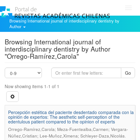
Toggl
navig
Browsing International journal of interdisciplinary dentistry by
Author
Browsing International journal of
interdisciplinary dentistry by Author
"Orrego-Ramírez,Carola"
Go
Now showing items 1-1 of 1
Percepción estética del paciente desdentado comparada con la
opinión de expertos: The aesthetic self-perception of the
edentulous patient compared to the opinion of experts
Orrego-Ramírez,Carola; Meza-Fuentealba,Carmen; Vergara-
.
Núñez,Cristian; Lee-Muñoz,Ximena; Schleyer-Daza,Nicolás