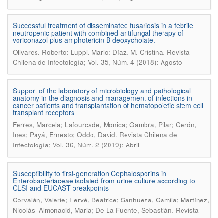
Successful treatment of disseminated fusariosis in a febrile
neutropenic patient with combined antifungal therapy of
voriconazol plus amphotericin B deoxycholate.
.
Olivares, Roberto; Luppi, Mario; Díaz, M. Cristina
Revista
Chilena de Infectología; Vol. 35, Núm. 4 (2018): Agosto
Support of the laboratory of microbiology and pathological
anatomy in the diagnosis and management of infections in
cancer patients and transplantation of hematopoietic stem cell
transplant receptors
Ferres, Marcela; Lafourcade, Monica; Gambra, Pilar; Cerón,
.
Ines; Payá, Ernesto; Oddo, David
Revista Chilena de
Infectología; Vol. 36, Núm. 2 (2019): Abril
Susceptibility to first-generation Cephalosporins in
Enterobacteriaceae isolated from urine culture according to
CLSI and EUCAST breakpoints
Corvalán, Valerie; Hervé, Beatrice; Sanhueza, Camila; Martínez,
.
Nicolás; Almonacid, Maria; De La Fuente, Sebastián
Revista