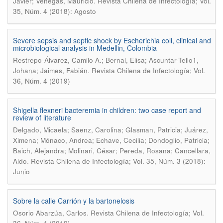
.
Javier; Venegas, Mauricio
Revista Chilena de Infectología; Vol.
35, Núm. 4 (2018): Agosto
Severe sepsis and septic shock by Escherichia coli, clinical and
microbiological analysis in Medellin, Colombia
Restrepo-Álvarez, Camilo A.; Bernal, Elisa; Ascuntar-Tello1,
.
Johana; Jaimes, Fabián
Revista Chilena de Infectología; Vol.
36, Núm. 4 (2019)
Shigella flexneri bacteremia in children: two case report and
review of literature
Delgado, Micaela; Saenz, Carolina; Glasman, Patricia; Juárez,
Ximena; Mónaco, Andrea; Echave, Cecilia; Dondoglio, Patricia;
Baich, Alejandra; Molinari, César; Pereda, Rosana; Cancellara,
.
Aldo
Revista Chilena de Infectología; Vol. 35, Núm. 3 (2018):
Junio
Sobre la calle Carrión y la bartonelosis
.
Osorio Abarzúa, Carlos
Revista Chilena de Infectología; Vol.