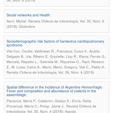
36, Núm. 4 (2019)
Social networks and Health
.
Serri, Michel
Revista Chilena de Infectología; Vol. 35, Núm. 6
(2018): Diciembre
Sociodemographic risk factors of hantavirus cardiopulmonary
syndrome
Vial Cox, Cecilia; Valdivieso R., Francisca; Cuiza V., Analía;
Delgado B., Iris; Ribeiro E, Grazielle; Llop R., Elena; Ferrés G.,
Marcela; Repetto L., Gabriela M.; Riquelme O., Raúl; Rioseco
.
Z., M. Luisa; Calvo A., Mario; Mertz, Gregory; Vial C., Pablo A.
Revista Chilena de Infectología; Vol. 36, Núm. 4 (2019)
Spatial difference in the incidence of Argentine Hemorrhagic
Fever and composition and abundance of rodents in the
assemblage.
Piacenza, María F.; Calderón, Gladys E.; Enría, Delia;
.
Provensal, María C.; Polop, Jaime J.
Revista Chilena de
Infectología; Vol. 35, Núm. 4 (2018): Agosto