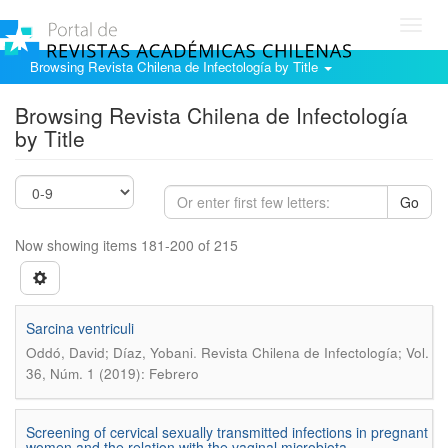
Toggl
navig
Browsing Revista Chilena de Infectología by Title
Browsing Revista Chilena de Infectología
by Title
Go
Now showing items 181-200 of 215
Sarcina ventriculi
.
Oddó, David; Díaz, Yobani
Revista Chilena de Infectología; Vol.
36, Núm. 1 (2019): Febrero
Screening of cervical sexually transmitted infections in pregnant
women and the relation with the vaginal microbiota