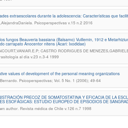
dades extraescolares durante la adolescencia: Características que facil
.
,AlejandraDaniela
Psicoperspectivas v.15 n.2 2016
os fungos Beauveria bassiana (Balsamo) Vuillemin, 1912 e Metarhizium
 do carrapato Anocentor nitens (Acari: Ixodidae)
NCOURT,VANIAR.E.P; CASTRO RODRIGUES DE MENEZES,GABRIELE
asitología al día v.23 n.3-4 1999
tive values of development of the personal meaning organizations
.
 Bernardo
Psicoperspectivas; Vol. 5 No. 1 (2006); 49-64
ISTRACIÓN PRECOZ DE SOMATOSTATINA Y EFICACIA DE LA ES
ES ESOFÁGICAS: ESTUDIO EUROPEO DE EPISODIOS DE SANGRA
.
wn author
Revista médica de Chile v.126 n.7 1998