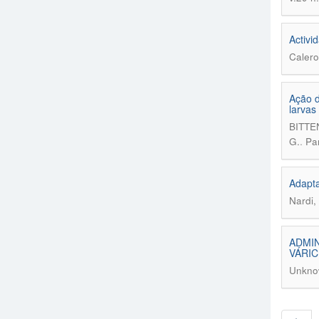
Activi
Calero
Ação d
larvas
BITTE
.
G.
Par
Adapta
Nardi,
ADMIN
VÁRIC
Unkno