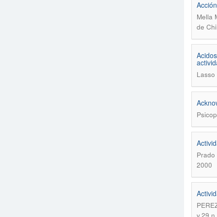
Acción
Mella 
de Chi
Acidos
activi
Lasso 
Ackno
Psicop
Activi
Prado 
2000
Activi
PEREZ
v.29 n