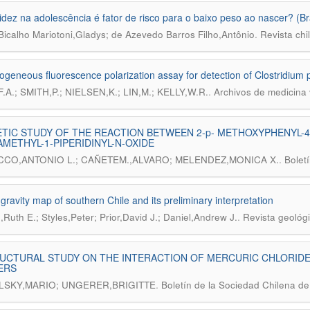
idez na adolescência é fator de risco para o baixo peso ao nascer? (Bra
.
Bicalho Mariotoni,Gladys; de Azevedo Barros Filho,Antônio
Revista chi
geneous fluorescence polarization assay for detection of Clostridium p
.
.A.; SMITH,P.; NIELSEN,K.; LIN,M.; KELLY,W.R.
Archivos de medicina 
ETIC STUDY OF THE REACTION BETWEEN 2-p- METHOXYPHENYL-4-
METHYL-1-PIPERIDINYL-N-OXIDE
.
CO,ANTONIO L.; CAÑETEM.,ALVARO; MELENDEZ,MONICA X.
Bolet
gravity map of southern Chile and its preliminary interpretation
.
,Ruth E.; Styles,Peter; Prior,David J.; Daniel,Andrew J.
Revista geológi
RUCTURAL STUDY ON THE INTERACTION OF MERCURIC CHLORID
ERS
.
SKY,MARIO; UNGERER,BRIGITTE
Boletín de la Sociedad Chilena d