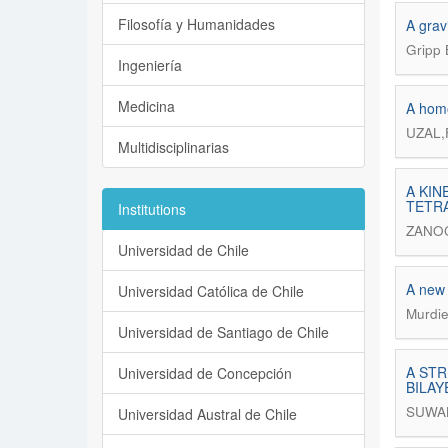
Filosofía y Humanidades
A grav
Gripp 
Ingeniería
Medicina
A homo
UZAL,F
Multidisciplinarias
A KIN
TETRA
Institutions
ZANOC
Universidad de Chile
A new 
Universidad Católica de Chile
Murdie
Universidad de Santiago de Chile
A ST
Universidad de Concepción
BILAY
SUWAL
Universidad Austral de Chile