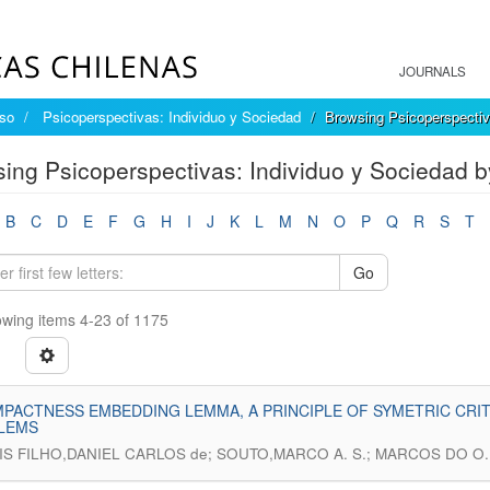
JOURNALS
íso
Psicoperspectivas: Individuo y Sociedad
Browsing Psicoperspectiva
ing Psicoperspectivas: Individuo y Sociedad by
B
C
D
E
F
G
H
I
J
K
L
M
N
O
P
Q
R
S
T
Go
wing items 4-23 of 1175
PACTNESS EMBEDDING LEMMA, A PRINCIPLE OF SYMETRIC CRITI
LEMS
S FILHO,DANIEL CARLOS de; SOUTO,MARCO A. S.; MARCOS DO O