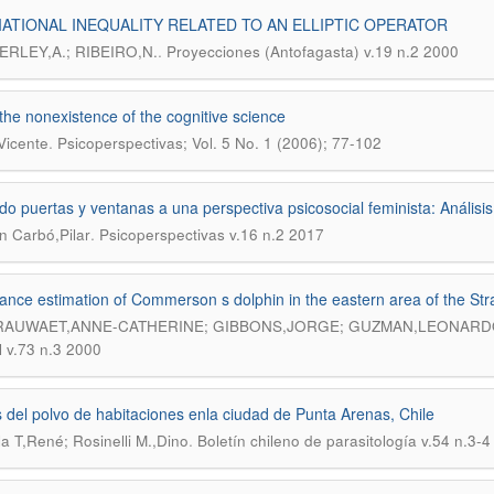
IATIONAL INEQUALITY RELATED TO AN ELLIPTIC OPERATOR
.
RLEY,A.; RIBEIRO,N.
Proyecciones (Antofagasta) v.19 n.2 2000
the nonexistence of the cognitive science
.
 Vicente
Psicoperspectivas; Vol. 5 No. 1 (2006); 77-102
do puertas y ventanas a una perspectiva psicosocial feminista: Análisis
.
ín Carbó,Pilar
Psicoperspectivas v.16 n.2 2017
nce estimation of Commerson s dolphin in the eastern area of the Stra
AUWAET,ANNE-CATHERINE; GIBBONS,JORGE; GUZMAN,LEONARDO;
l v.73 n.3 2000
 del polvo de habitaciones enla ciudad de Punta Arenas, Chile
.
la T,René; Rosinelli M.,Dino
Boletín chileno de parasitología v.54 n.3-