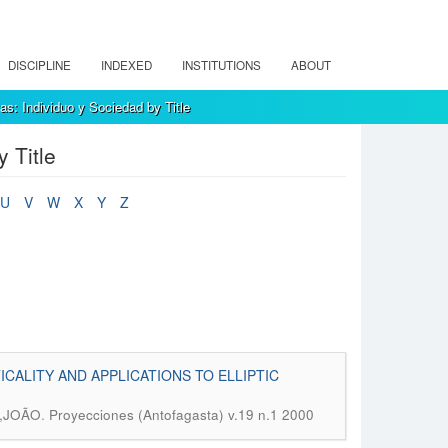
DISCIPLINE
INDEXED
INSTITUTIONS
ABOUT
s: Individuo y Sociedad by Title
 Title
U
V
W
X
Y
Z
CALITY AND APPLICATIONS TO ELLIPTIC
.
.,JOÃO
Proyecciones (Antofagasta) v.19 n.1 2000