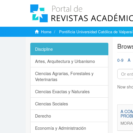
Home
Pontificia Universidad Católica de Valpara
Brows
Discipline
0-9
A
Artes, Arquitectura y Urbanismo
Ciencias Agrarias, Forestales y
Veterinarias
Now sho
Ciencias Exactas y Naturales
Ciencias Sociales
A COM
Derecho
PROB
MORAI
Economía y Administración