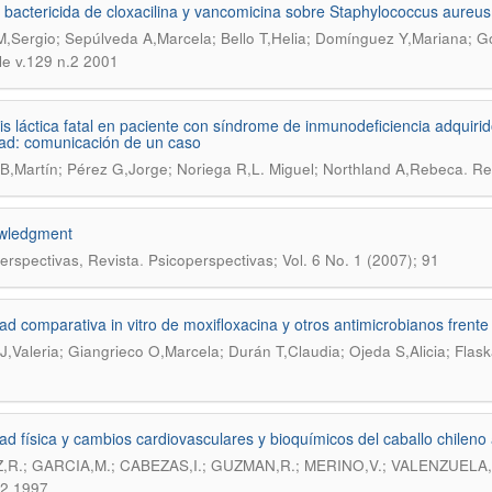
 bactericida de cloxacilina y vancomicina sobre Staphylococcus aureus 
M,Sergio; Sepúlveda A,Marcela; Bello T,Helia; Domínguez Y,Mariana; 
le v.129 n.2 2001
is láctica fatal en paciente con síndrome de inmunodeficiencia adquirido
dad: comunicación de un caso
.
B,Martín; Pérez G,Jorge; Noriega R,L. Miguel; Northland A,Rebeca
Re
wledgment
.
erspectivas, Revista
Psicoperspectivas; Vol. 6 No. 1 (2007); 91
dad comparativa in vitro de moxifloxacina y otros antimicrobianos frente
J,Valeria; Giangrieco O,Marcela; Durán T,Claudia; Ojeda S,Alicia; Fla
dad física y cambios cardiovasculares y bioquímicos del caballo chilen
,R.; GARCIA,M.; CABEZAS,I.; GUZMAN,R.; MERINO,V.; VALENZUELA
.2 1997