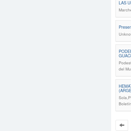
LAS U
Marche
Presen
Unkno
PODER
GUAC
Podest
del Mu
HEMAT
(ARGE
Sola,P
Boletí