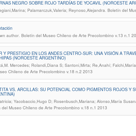
RNAS NEGRO SOBRE ROJO TARDÍAS DE YOCAVIL (NOROESTE ARG
.
giani,Marina; Palamarczuk,Valeria; Reynoso,Alejandra
Boletín del Mu
tación
.
wn author
Boletín del Museo Chileno de Arte Precolombino v.13 n.1 2
 Y PRESTIGIO EN LOS ANDES CENTRO-SUR: UNA VISIÓN A TRAV
HIPAS (NOROESTE ARGENTINO)
á,M. Mercedes; Rolandi,Diana S; Santoni,Mirta; Re,Anahí; Falchi,Marí
seo Chileno de Arte Precolombino v.18 n.2 2013
ITA VS. ARCILLAS: SU POTENCIAL COMO PIGMENTOS ROJOS Y SU
NTINA)
atricia; Yacobaccio,Hugo D; Rosenbusch,Mariana; Alonso,María Susana
n del Museo Chileno de Arte Precolombino v.18 n.1 2013