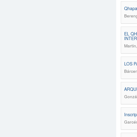
Qhapaq
Bereng
EL QH
INTER
Martin
LOS P
Bárcen
ARQUE
Gonzá
Inscri
Garcés