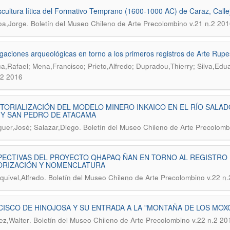
cultura lítica del Formativo Temprano (1600-1000 AC) de Caraz, Calle
.
a,Jorge
Boletín del Museo Chileno de Arte Precolombino v.21 n.2 201
igaciones arqueológicas en torno a los primeros registros de Arte Rupe
a,Rafael; Mena,Francisco; Prieto,Alfredo; Dupradou,Thierry; Silva,Edu
.2 2016
TORIALIZACIÓN DEL MODELO MINERO INKAICO EN EL RÍO SALA
 Y SAN PEDRO DE ATACAMA
.
uer,José; Salazar,Diego
Boletín del Museo Chileno de Arte Precolomb
ECTIVAS DEL PROYECTO QHAPAQ ÑAN EN TORNO AL REGISTRO D
ORIZACIÓN Y NOMENCLATURA
.
quivel,Alfredo
Boletín del Museo Chileno de Arte Precolombino v.22 n
ISCO DE HINOJOSA Y SU ENTRADA A LA "MONTAÑA DE LOS MOXO
.
z,Walter
Boletín del Museo Chileno de Arte Precolombino v.22 n.2 20