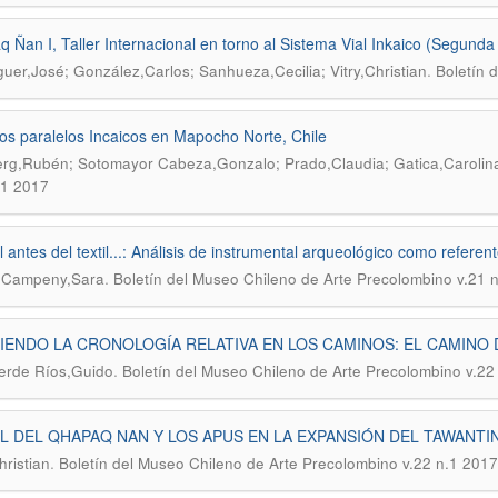
 Ñan I, Taller Internacional en torno al Sistema Vial Inkaico (Segunda
.
uer,José; González,Carlos; Sanhueza,Cecilia; Vitry,Christian
Boletín 
s paralelos Incaicos en Mapocho Norte, Chile
rg,Rubén; Sotomayor Cabeza,Gonzalo; Prado,Claudia; Gatica,Carolin
.1 2017
il antes del textil...: Análisis de instrumental arqueológico como referen
.
 Campeny,Sara
Boletín del Museo Chileno de Arte Precolombino v.21 
IENDO LA CRONOLOGÍA RELATIVA EN LOS CAMINOS: EL CAMINO 
.
erde Ríos,Guido
Boletín del Museo Chileno de Arte Precolombino v.22
L DEL QHAPAQ NAN Y LOS APUS EN LA EXPANSIÓN DEL TAWANTI
.
hristian
Boletín del Museo Chileno de Arte Precolombino v.22 n.1 2017