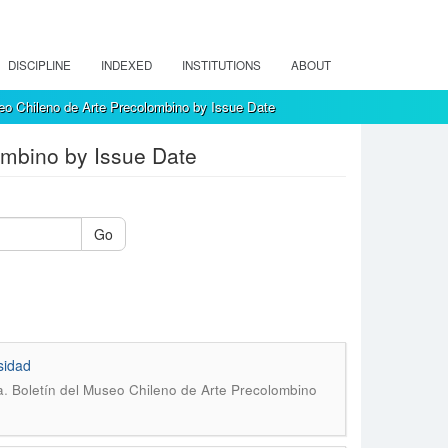
DISCIPLINE
INDEXED
INSTITUTIONS
ABOUT
eo Chileno de Arte Precolombino by Issue Date
ombino by Issue Date
Go
sidad
.
a
Boletín del Museo Chileno de Arte Precolombino