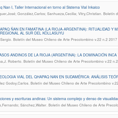
 Nan I, Taller Internacional en torno al Sistema Vial Inkaico
.
uer,José; González,Carlos; Sanhueza,Cecilia; Vitry,Christian
Boletín 
APAQ ÑAN EN FAMATINA (LA RIOJA-ARGENTINA): RITUALIDAD Y 
REGIONAL AL SUR DEL KOLLASUYU
.
,Sergio
Boletín del Museo Chileno de Arte Precolombino v.22 n.2 2017
ASOS ANDINOS DE LA RIOJA (ARGENTINA): LA DOMINACIÓN INC
.
a,J. Roberto
Boletín del Museo Chileno de Arte Precolombino v.22 n.
OLOGIA VIAL DEL QHAPAQ NAN EN SUDAMÉRICA: ANÁLISIS TEÓ
.
lez Godoy,Carlos
Boletín del Museo Chileno de Arte Precolombino v.2
pciones y escrituras andinas: Un sistema complejo y denso de visualida
.
,Fernando; Sánchez,Walter
Boletín del Museo Chileno de Arte Precol