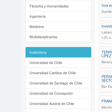
Una es
Filosofía y Humanidades
Gambo
Ingeniería
Invest
Medicina
Labarc
Multidisciplinarias
v.21 n
TERRI
Institutions
LÍPEZ
Bereng
Universidad de Chile
Universidad Católica de Chile
PERSP
SECT
Universidad de Santiago de Chile
Bar Es
Universidad de Concepción
FRANC
Universidad Austral de Chile
Sánche