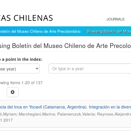
JOURNALS
oletín del Museo Chileno de Arte Precolombino
Browsing Boletín del Mus
ing Boletín del Museo Chileno de Arte Precol
 a point in the index:
wing items 1-20 of 137
cia del Inca en Yocavil (Catamarca, Argentina). Integración en la diver
ó,Myriam; Marchegiani,Marina; Palamarczuk,Valeria; Reynoso,Alejandr
.1 2017