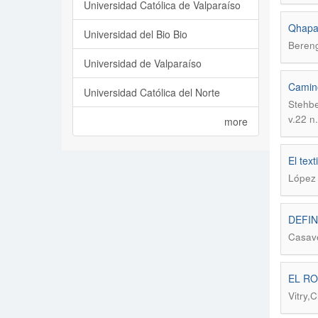
Universidad Católica de Valparaíso
Qhapaq
Universidad del Bio Bio
Bereng
Universidad de Valparaíso
Camino
Universidad Católica del Norte
Stehbe
v.22 n
more
El text
López
DEFIN
Casav
EL RO
Vitry,C