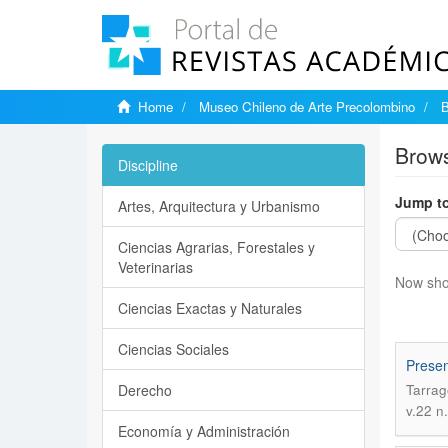
Home
Museo Chileno de Arte Precolombino
B
Brows
Discipline
Jump to
Artes, Arquitectura y Urbanismo
Ciencias Agrarias, Forestales y
Veterinarias
Now sho
Ciencias Exactas y Naturales
Ciencias Sociales
Presen
Derecho
Tarrag
v.22 n
Economía y Administración