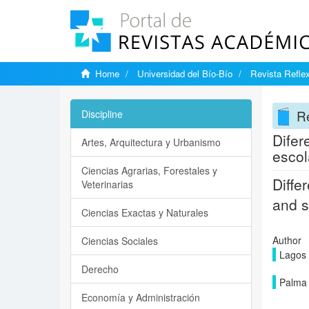
Home
Universidad del Bío-Bío
Revista Reflex
Re
Discipline
Difer
Artes, Arquitectura y Urbanismo
escol
Ciencias Agrarias, Forestales y
Diffe
Veterinarias
and s
Ciencias Exactas y Naturales
Author
Ciencias Sociales
Lagos 
Derecho
Palma 
Economía y Administración