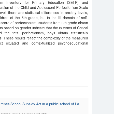
eem Inventory for Primary Education (SEI-P) and
ersion of the Child and Adolescent Perfectionism Scale
l, there are statistical differences in anxiety levels,
ldren of the 5th grade, but in the III domain of self-
 score of perfectionism, students from 6th grade obtain
lts based on gender indicate that the in terms of Critical
d the total perfectionism, boys obtain statistically
rls. These results reflect the complexity of the measured
ct situated and contextualized psychoeducational
entialSchool Subsidy Act in a public school of La
 Temas Sociológicos; 169-199