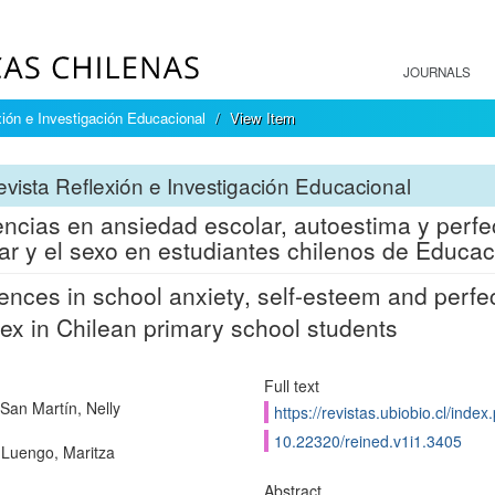
JOURNALS
ión e Investigación Educacional
View Item
vista Reflexión e Investigación Educacional
encias en ansiedad escolar, autoestima y perfe
ar y el sexo en estudiantes chilenos de Educac
rences in school anxiety, self-esteem and perfe
ex in Chilean primary school students
Full text
San Martín, Nelly
https://revistas.ubiobio.cl/ind
10.22320/reined.v1i1.3405
Luengo, Maritza
Abstract