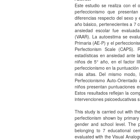
Este estudio se realiza con el o
perfeccionismo que presentan
diferencias respecto del sexo y e
año básico, pertenecientes a 7 c
ansiedad escolar fue evaluada
(VAAR). La autoestima se evalu
Primaria (AE-P) y el perfeccioni
Perfectionism Scale (CAPS). R
estadísticas en ansiedad ante l
niños de 5° año, en el factor I
perfeccionismo en la puntuación 
más altas. Del mismo modo, l
Perfeccionismo Auto-Orientado a
niños presentan puntuaciones est
Estos resultados reflejan la com
intervenciones psicoeducativas s
This study is carried out with t
perfectionism shown by primary e
gender and school level. The p
belonging to 7 educational ce
evaluated with the Visual Analo