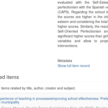
evaluated with the Self-Est
perfectionism with the Spanish v
(CAPS). Regarding the school leve
the scores are higher in the chi
esteem and considering the total
higher scores. Similarly, the resu
Self-Oriented Perfectionism an
significant higher scores than gi
variables and allow to proje
interventions.
Metadata
Show full item record
ed items
items related by title, author, creator and subject.
perience of teaching in processesimproving school effectiveness: Prefer
a municipality
.
 Torres, Manuel
Revista Temas Sociológicos; Núm. 19 (2015): Revista