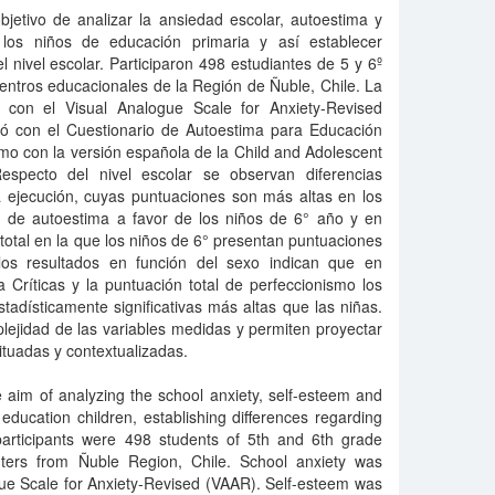
bjetivo de analizar la ansiedad escolar, autoestima y
 los niños de educación primaria y así establecer
l nivel escolar. Participaron 498 estudiantes de 5 y 6º
entros educacionales de la Región de Ñuble, Chile. La
 con el Visual Analogue Scale for Anxiety-Revised
ó con el Cuestionario de Autoestima para Educación
smo con la versión española de la Child and Adolescent
especto del nivel escolar se observan diferencias
a ejecución, cuyas puntuaciones son más altas en los
II de autoestima a favor de los niños de 6° año y en
total en la que los niños de 6° presentan puntuaciones
os resultados en función del sexo indican que en
 Críticas y la puntuación total de perfeccionismo los
adísticamente significativas más altas que las niñas.
plejidad de las variables medidas y permiten proyectar
ituadas y contextualizadas.
he aim of analyzing the school anxiety, self-esteem and
ducation children, establishing differences regarding
articipants were 498 students of 5th and 6th grade
nters from Ñuble Region, Chile. School anxiety was
gue Scale for Anxiety-Revised (VAAR). Self-esteem was