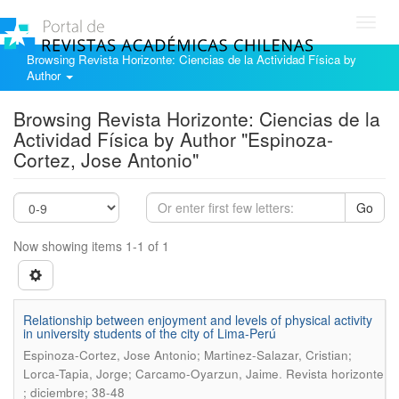
Toggl
navig
Browsing Revista Horizonte: Ciencias de la Actividad Física by
Author
Browsing Revista Horizonte: Ciencias de la
Actividad Física by Author "Espinoza-
Cortez, Jose Antonio"
Go
Now showing items 1-1 of 1
Relationship between enjoyment and levels of physical activity
in university students of the city of Lima-Perú
Espinoza-Cortez, Jose Antonio; Martinez-Salazar, Cristian;
.
Lorca-Tapia, Jorge; Carcamo-Oyarzun, Jaime
Revista horizonte
; diciembre; 38-48