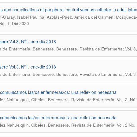
ts and complications of peripheral central venous catheter in adult inte
-Garay, Isabel Paulina; Azolas–Páez, América del Carmen; Mosqueda-
 No. 1: Dic 2020
ere Vol.3, Nº1. ene-dic 2018
.
a de Enfermería, Bennesere
Benessere, Revista de Enfermería; Vol. 3
ere Vol.3, Nº1. ene-dic 2018
.
a de Enfermería, Bennesere
Benessere, Revista de Enfermería; Vol. 3
omunicamos las/os enfermeras/os: una reflexión necesaria
.
ez Nahuelquin, Cibeles
Benessere. Revista de Enfermería; Vol. 2, Nú
omunicamos las/os enfermeras/os: una reflexión necesaria
.
ez Nahuelquin, Cibeles
Benessere, Revista de Enfermería; Vol. 2 No. 