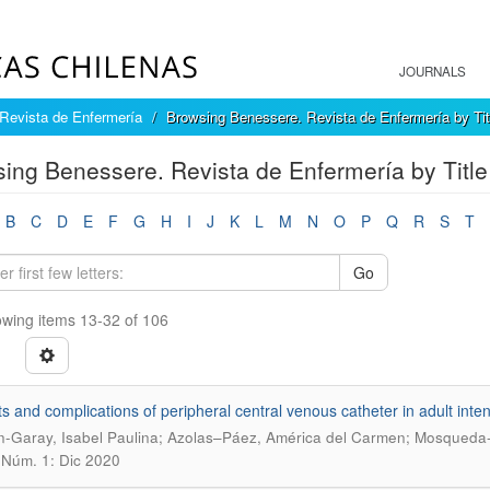
JOURNALS
Revista de Enfermería
Browsing Benessere. Revista de Enfermería by Tit
ing Benessere. Revista de Enfermería by Title
B
C
D
E
F
G
H
I
J
K
L
M
N
O
P
Q
R
S
T
Go
wing items 13-32 of 106
ts and complications of peripheral central venous catheter in adult inte
-Garay, Isabel Paulina; Azolas–Páez, América del Carmen; Mosqueda-
, Núm. 1: Dic 2020