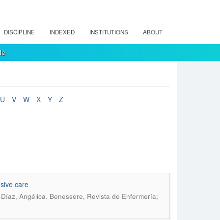
DISCIPLINE
INDEXED
INSTITUTIONS
ABOUT
le
U
V
W
X
Y
Z
nsive care
.
Díaz, Angélica
Benessere, Revista de Enfermería;