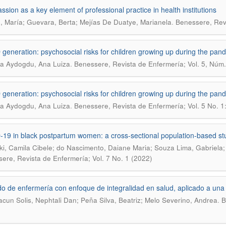
sion as a key element of professional practice in health institutions
.
, María; Guevara, Berta; Mejías De Duatye, Marianela
Benessere, Revi
generation: psychosocial risks for children growing up during the pan
.
ra Aydogdu, Ana Luiza
Benessere, Revista de Enfermería; Vol. 5, Núm.
generation: psychosocial risks for children growing up during the pan
.
ra Aydogdu, Ana Luiza
Benessere, Revista de Enfermería; Vol. 5 No. 1
19 in black postpartum women: a cross-sectional population-based st
ki, Camila Cibele; do Nascimento, Daiane Maria; Souza Lima, Gabriela
ere, Revista de Enfermería; Vol. 7 No. 1 (2022)
o de enfermería con enfoque de integralidad en salud, aplicado a una 
.
cun Solis, Nephtali Dan; Peña Silva, Beatriz; Melo Severino, Andrea
B