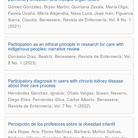
Gómez González, Bryan Martín; Quintana Zavala, María Olga;
Favela Ocaño, María Alejandra; Nava Luna, José Iván; Figueroa
.
Ibarra, Claudia
Benessere, Revista de Enfermería; Vol. 6 No. 1
(2021)
Participation as an ethical principle in research for care with
indigenous peoples: narrative review
.
Carrasco Díaz, Beatríz
Benessere, Revista de Enfermería; Vol.
8 No. 1 (2023)
Participatory diagnosis in users with chronic kidney disease
about their care process
Hernández Sánchez, Ignacio; Oñate Vargas, Susan; Navarro,
.
Diego Elías; Fernández-Silva, Carlos Alberto
Benessere,
Revista de Enfermería; Vol. 7 No. 1 (2022)
Percepción de los profesores sobre la obesidad infantil
Jara Rojas, Ana; Flores Martínez, Bárbara; Muñoz Salinas,
.
Bárbara; Villegas González, Bárbara
Benessere, Revista de