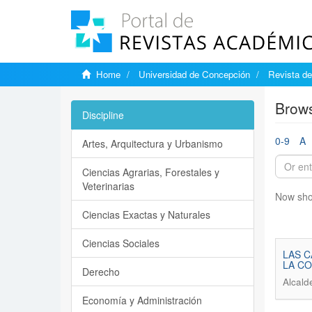
Home
Universidad de Concepción
Revista d
Brows
Discipline
0-9
A
Artes, Arquitectura y Urbanismo
Ciencias Agrarias, Forestales y
Veterinarias
Now sho
Ciencias Exactas y Naturales
Ciencias Sociales
LAS C
LA C
Derecho
Alcald
Economía y Administración