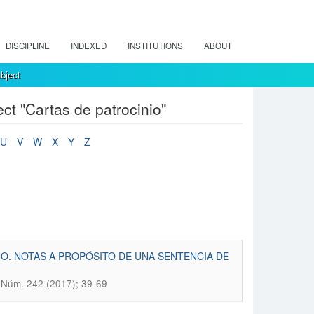
DISCIPLINE
INDEXED
INSTITUTIONS
ABOUT
bject
t "Cartas de patrocinio"
U
V
W
X
Y
Z
O. NOTAS A PROPÓSITO DE UNA SENTENCIA DE
 Núm. 242 (2017); 39-69