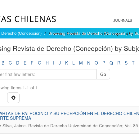
JOURNALS
e Derecho (Concepción)
Browsing Revista de Derecho (Concepción) by Su
ing Revista de Derecho (Concepción) by Subjec
B
C
D
E
F
G
H
I
J
K
L
M
N
O
P
Q
R
S
T
Go
wing items 1-1 of 1
ARTAS DE PATROCINIO Y SU RECEPCIÓN EN EL DERECHO CHILEN
ORTE SUPREMA
.
e Silva, Jaime
Revista de Derecho Universidad de Concepción; Vol. 85