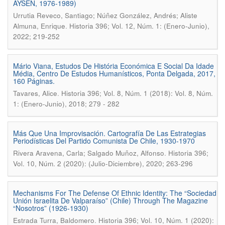
AYSÉN, 1976-1989)
Urrutia Reveco, Santiago; Núñez González, Andrés; Aliste
.
Almuna, Enrique
Historia 396; Vol. 12, Núm. 1: (Enero-Junio),
2022; 219-252
Mário Viana, Estudos De História Económica E Social Da Idade
Média, Centro De Estudos Humanísticos, Ponta Delgada, 2017,
160 Páginas.
.
Tavares, Alice
Historia 396; Vol. 8, Núm. 1 (2018): Vol. 8, Núm.
1: (Enero-Junio), 2018; 279 - 282
Más Que Una Improvisación. Cartografía De Las Estrategias
Periodísticas Del Partido Comunista De Chile, 1930-1970
.
Rivera Aravena, Carla; Salgado Muñoz, Alfonso
Historia 396;
Vol. 10, Núm. 2 (2020): (Julio-Diciembre), 2020; 263-296
Mechanisms For The Defense Of Ethnic Identity: The “Sociedad
Unión Israelita De Valparaíso” (Chile) Through The Magazine
“Nosotros” (1926-1930)
.
Estrada Turra, Baldomero
Historia 396; Vol. 10, Núm. 1 (2020):