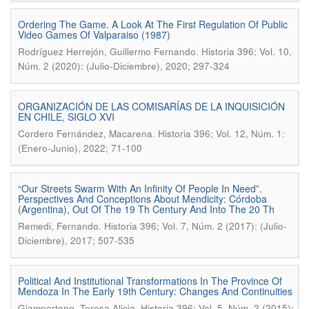
Ordering The Game. A Look At The First Regulation Of Public
Video Games Of Valparaiso (1987)
.
Rodríguez Herrejón, Guillermo Fernando
Historia 396; Vol. 10,
Núm. 2 (2020): (Julio-Diciembre), 2020; 297-324
ORGANIZACIÓN DE LAS COMISARÍAS DE LA INQUISICIÓN
EN CHILE, SIGLO XVI
.
Cordero Fernández, Macarena
Historia 396; Vol. 12, Núm. 1:
(Enero-Junio), 2022; 71-100
“Our Streets Swarm With An Infinity Of People In Need”.
Perspectives And Conceptions About Mendicity: Córdoba
(Argentina), Out Of The 19 Th Century And Into The 20 Th
.
Remedi, Fernando
Historia 396; Vol. 7, Núm. 2 (2017): (Julio-
Diciembre), 2017; 507-535
Political And Institutional Transformations In The Province Of
Mendoza In The Early 19th Century: Changes And Continuities
.
Giamportone, Teresa Alicia
Historia 396; Vol. 5, Núm. 2 (2015):