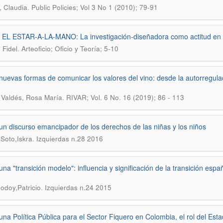
.
, Claudia
Public Policies; Vol 3 No 1 (2010); 79-91
EL ESTAR-A-LA-MANO: La investigación-diseñadora como actitud en a
.
 Fidel
Arteoficio; Oficio y Teoría; 5-10
nuevas formas de comunicar los valores del vino: desde la autorregulac
.
 Valdés, Rosa María
RIVAR; Vol. 6 No. 16 (2019); 86 - 113
un discurso emancipador de los derechos de las niñas y los niños
.
Soto,Iskra
Izquierdas n.28 2016
una "transición modelo": influencia y significación de la transición esp
.
odoy,Patricio
Izquierdas n.24 2015
una Política Pública para el Sector Fiquero en Colombia, el rol del Est