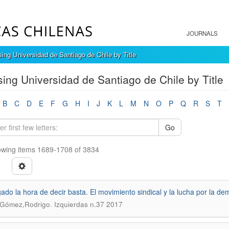
JOURNALS
ing Universidad de Santiago de Chile by Title
ing Universidad de Santiago de Chile by Title
B
C
D
E
F
G
H
I
J
K
L
M
N
O
P
Q
R
S
T
Go
wing items 1689-1708 of 3834
gado la hora de decir basta. El movimiento sindical y la lucha por la d
.
 Gómez,Rodrigo
Izquierdas n.37 2017