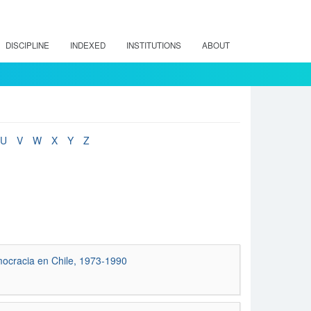
DISCIPLINE
INDEXED
INSTITUTIONS
ABOUT
U
V
W
X
Y
Z
emocracia en Chile, 1973-1990