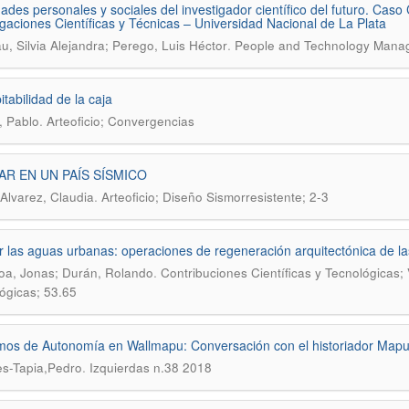
dades personales y sociales del investigador científico del futuro. Cas
igaciones Científicas y Técnicas – Universidad Nacional de La Plata
.
u, Silvia Alejandra; Perego, Luis Héctor
People and Technology Manag
itabilidad de la caja
.
, Pablo
Arteoficio; Convergencias
AR EN UN PAÍS SÍSMICO
.
Alvarez, Claudia
Arteoficio; Diseño Sismorresistente; 2-3
r las aguas urbanas: operaciones de regeneración arquitectónica de l
.
oa, Jonas; Durán, Rolando
Contribuciones Científicas y Tecnológicas; 
ógicas; 53.65
os de Autonomía en Wallmapu: Conversación con el historiador Map
.
s-Tapia,Pedro
Izquierdas n.38 2018