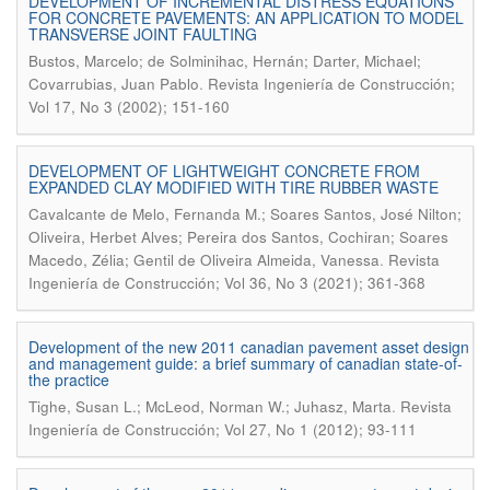
DEVELOPMENT OF INCREMENTAL DISTRESS EQUATIONS
FOR CONCRETE PAVEMENTS: AN APPLICATION TO MODEL
TRANSVERSE JOINT FAULTING
Bustos, Marcelo; de Solminihac, Hernán; Darter, Michael;
.
Covarrubias, Juan Pablo
Revista Ingeniería de Construcción;
Vol 17, No 3 (2002); 151-160
DEVELOPMENT OF LIGHTWEIGHT CONCRETE FROM
EXPANDED CLAY MODIFIED WITH TIRE RUBBER WASTE
Cavalcante de Melo, Fernanda M.; Soares Santos, José Nilton;
Oliveira, Herbet Alves; Pereira dos Santos, Cochiran; Soares
.
Macedo, Zélia; Gentil de Oliveira Almeida, Vanessa
Revista
Ingeniería de Construcción; Vol 36, No 3 (2021); 361-368
Development of the new 2011 canadian pavement asset design
and management guide: a brief summary of canadian state-of-
the practice
.
Tighe, Susan L.; McLeod, Norman W.; Juhasz, Marta
Revista
Ingeniería de Construcción; Vol 27, No 1 (2012); 93-111