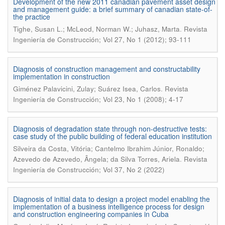
Development of the new 2011 canadian pavement asset design
and management guide: a brief summary of canadian state-of-
the practice
.
Tighe, Susan L.; McLeod, Norman W.; Juhasz, Marta
Revista
Ingeniería de Construcción; Vol 27, No 1 (2012); 93-111
Diagnosis of construction management and constructability
implementation in construction
.
Giménez Palavicini, Zulay; Suárez Isea, Carlos
Revista
Ingeniería de Construcción; Vol 23, No 1 (2008); 4-17
Diagnosis of degradation state through non-destructive tests:
case study of the public building of federal education institution
Silveira da Costa, Vitória; Cantelmo Ibrahim Júnior, Ronaldo;
.
Azevedo de Azevedo, Ângela; da Silva Torres, Ariela
Revista
Ingeniería de Construcción; Vol 37, No 2 (2022)
Diagnosis of initial data to design a project model enabling the
implementation of a business intelligence process for design
and construction engineering companies in Cuba