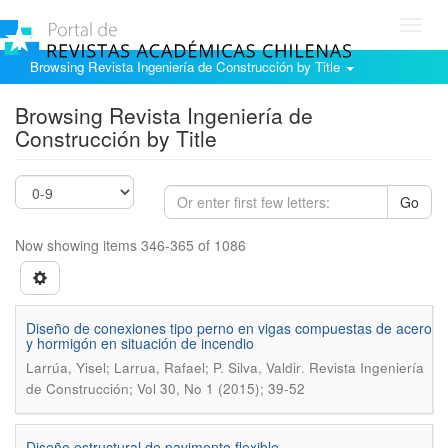
Toggl
navig
Browsing Revista Ingeniería de Construcción by Title
Browsing Revista Ingeniería de
Construcción by Title
Go
Now showing items 346-365 of 1086
Diseño de conexiones tipo perno en vigas compuestas de acero
y hormigón en situación de incendio
.
Larrúa, Yisel; Larrua, Rafael; P. Silva, Valdir
Revista Ingeniería
de Construcción; Vol 30, No 1 (2015); 39-52
Diseño estructural de pavimento flexible