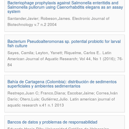
Bacteriophage prophylaxis against Salmonella enteritidis and
Salmonella pullorum using Caenorhabditis elegans as an assay
system
.
Santander,Javier; Robeson,James
Electronic Journal of
Biotechnology v.7 n.2 2004
Bacterium Pseudoalteromonas sp. potential probiotic for larval
fish culture
.
Sayes, Camila; Leyton, Yanett; Riquelme, Carlos E.
Latin
American Journal of Aquatic Research; Vol 44, No 1 (2016); 76-
84
Bahía de Cartagena (Colombia): distribución de sedimentos
superficiales y ambientes sedimentarios
Restrepo,Juan C; Franco,Diana; Escobar,Jaime; Correa,Iván
.
Darío; Otero,Luis; Gutiérrez,Julio
Latin american journal of
aquatic research v.41 n.1 2013
Bancos de datos y problemas de responsabilidad
.
Eduardo Hanja Rifo; Universidad Católica de Valparaíso