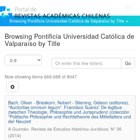
Toggl
navig
Browsing Pontificia Universidad Católica de Valparaíso by Title
Browsing Pontificia Universidad Católica de
Valparaíso by Title
Go
Now showing items 669-688 of 8047
Bach, Oliver - Brieskorn, Nobert - Stiening, Gideon (editores),
"Auctoritas omnium legum". Francisco Suárez’ De legibus
zwischen Theologie, Philosophie und Jurisprudenz (colección
"Politische Philosophie und Rechtstheorie des Mittellalters und
der Neuzeit
.
A Guzmán
Revista de Estudios Histórico-Jurídicos; N° 36
(2014)