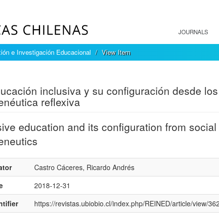
JOURNALS
ión e Investigación Educacional
View Item
mple item record
ucación inclusiva y su configuración desde los 
néutica reflexiva
sive education and its configuration from social
eneutics
ator
Castro Cáceres, Ricardo Andrés
e
2018-12-31
tifier
https://revistas.ubiobio.cl/index.php/REINED/article/view/36