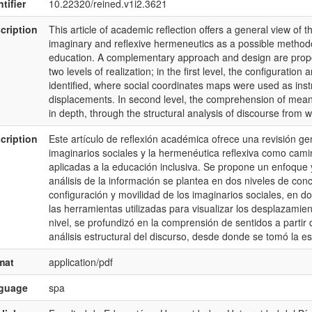
tifier
10.22320/reined.v1i2.3621
cription
This article of academic reflection offers a general view o
imaginary and reflexive hermeneutics as a possible methodol
education. A complementary approach and design are propos
two levels of realization; in the first level, the configuration
identified, where social coordinates maps were used as inst
displacements. In second level, the comprehension of mean
in depth, through the structural analysis of discourse from w
cription
Este artículo de reflexión académica ofrece una revisión g
imaginarios sociales y la hermenéutica reflexiva como cami
aplicadas a la educación inclusiva. Se propone un enfoque
análisis de la información se plantea en dos niveles de conc
configuración y movilidad de los imaginarios sociales, en 
las herramientas utilizadas para visualizar los desplazamie
nivel, se profundizó en la comprensión de sentidos a partir
análisis estructural del discurso, desde donde se tomó la es
mat
application/pdf
nguage
spa