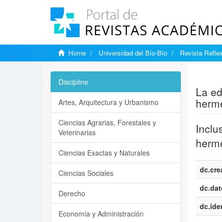
Home
Universidad del Bío-Bío
Revista Reflex
Show si
Discipline
La ed
herme
Artes, Arquitectura y Urbanismo
Ciencias Agrarias, Forestales y
Inclu
Veterinarias
herm
Ciencias Exactas y Naturales
dc.cre
Ciencias Sociales
dc.dat
Derecho
dc.iden
Economía y Administración