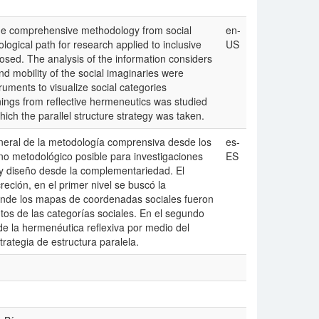
f the comprehensive methodology from social
en-
ogical path for research applied to inclusive
US
ed. The analysis of the information considers
 and mobility of the social imaginaries were
ruments to visualize social categories
ings from reflective hermeneutics was studied
hich the parallel structure strategy was taken.
eneral de la metodología comprensiva desde los
es-
no metodológico posible para investigaciones
ES
 y diseño desde la complementariedad. El
reción, en el primer nivel se buscó la
donde los mapas de coordenadas sociales fueron
ntos de las categorías sociales. En el segundo
 de la hermenéutica reflexiva por medio del
trategia de estructura paralela.