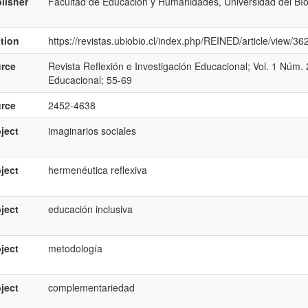
lisher
Facultad de Educación y Humanidades, Universidad del Bío
ation
https://revistas.ubiobio.cl/index.php/REINED/article/view/3
rce
Revista Reflexión e Investigación Educacional; Vol. 1 Núm. 
Educacional; 55-69
rce
2452-4638
ject
imaginarios sociales
ject
hermenéutica reflexiva
ject
educación inclusiva
ject
metodología
ject
complementariedad