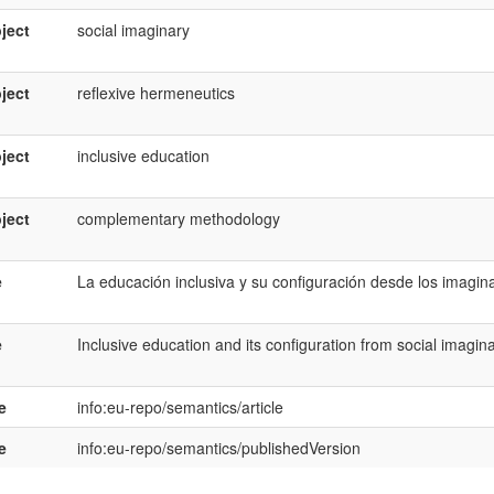
ject
social imaginary
ject
reflexive hermeneutics
ject
inclusive education
ject
complementary methodology
e
La educación inclusiva y su configuración desde los imagina
e
Inclusive education and its configuration from social imagin
e
info:eu-repo/semantics/article
e
info:eu-repo/semantics/publishedVersion