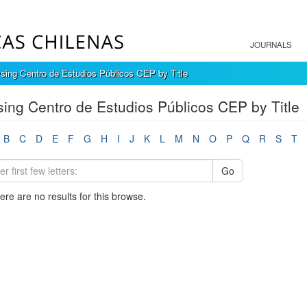
JOURNALS
sing Centro de Estudios Públicos CEP by Title
ing Centro de Estudios Públicos CEP by Title
B
C
D
E
F
G
H
I
J
K
L
M
N
O
P
Q
R
S
T
Go
here are no results for this browse.