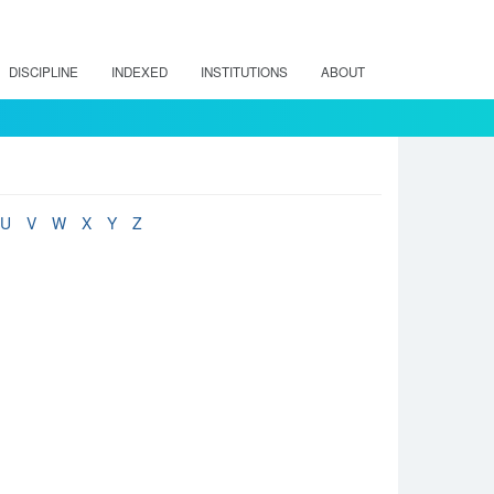
DISCIPLINE
INDEXED
INSTITUTIONS
ABOUT
U
V
W
X
Y
Z