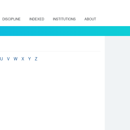
DISCIPLINE
INDEXED
INSTITUTIONS
ABOUT
U
V
W
X
Y
Z