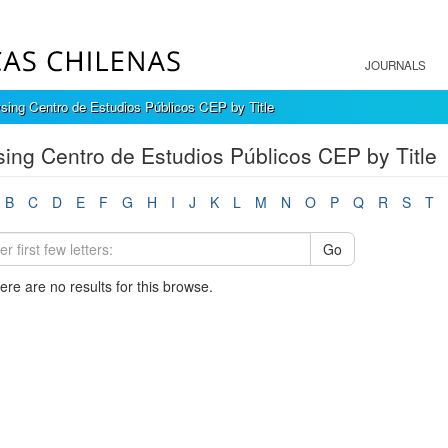
JOURNALS
sing Centro de Estudios Públicos CEP by Title
ing Centro de Estudios Públicos CEP by Title
B
C
D
E
F
G
H
I
J
K
L
M
N
O
P
Q
R
S
T
Go
here are no results for this browse.