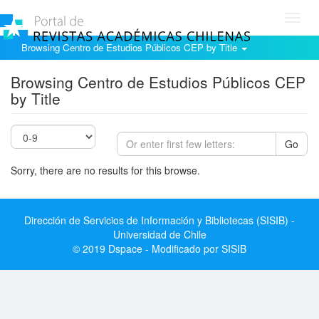
Toggl
navig
Browsing Centro de Estudios Públicos CEP by Title
Browsing Centro de Estudios Públicos CEP
by Title
Go
Sorry, there are no results for this browse.
Dirección de Servicios de Información y Bibliotecas (SISIB) -
Universidad de Chile
© 2019 Dspace - Modificado por SISIB