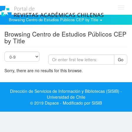
Toggl
navig
Browsing Centro de Estudios Públicos CEP by Title
Browsing Centro de Estudios Públicos CEP
by Title
Go
Sorry, there are no results for this browse.
Dirección de Servicios de Información y Bibliotecas (SISIB) -
Universidad de Chile
© 2019 Dspace - Modificado por SISIB