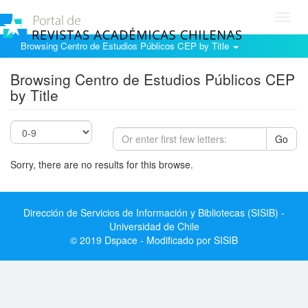
Toggl
navig
Browsing Centro de Estudios Públicos CEP by Title
Browsing Centro de Estudios Públicos CEP
by Title
Go
Sorry, there are no results for this browse.
Dirección de Servicios de Información y Bibliotecas (SISIB) -
Universidad de Chile
© 2019 Dspace - Modificado por SISIB