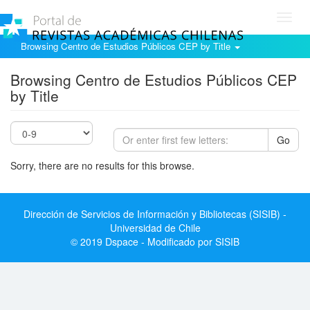
Toggl
navig
Browsing Centro de Estudios Públicos CEP by Title
Browsing Centro de Estudios Públicos CEP
by Title
Go
Sorry, there are no results for this browse.
Dirección de Servicios de Información y Bibliotecas (SISIB) -
Universidad de Chile
© 2019 Dspace - Modificado por SISIB