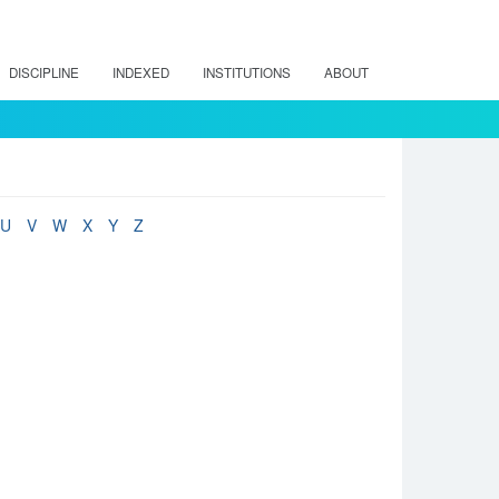
DISCIPLINE
INDEXED
INSTITUTIONS
ABOUT
U
V
W
X
Y
Z