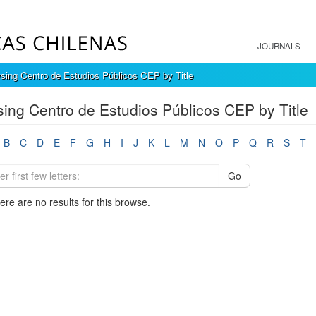
JOURNALS
sing Centro de Estudios Públicos CEP by Title
ing Centro de Estudios Públicos CEP by Title
B
C
D
E
F
G
H
I
J
K
L
M
N
O
P
Q
R
S
T
Go
here are no results for this browse.