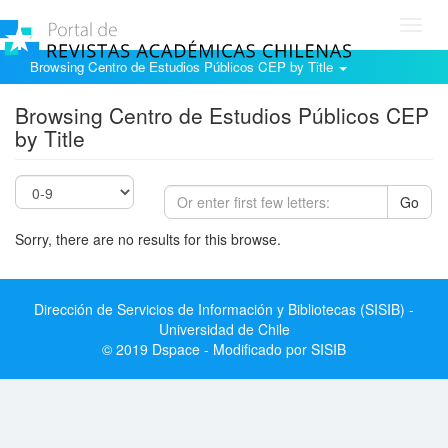
Toggl
navig
Browsing Centro de Estudios Públicos CEP by Title
Browsing Centro de Estudios Públicos CEP
by Title
Go
Sorry, there are no results for this browse.
Dirección de Servicios de Información y Bibliotecas (SISIB) -
Universidad de Chile
© 2019 Dspace - Modificado por SISIB