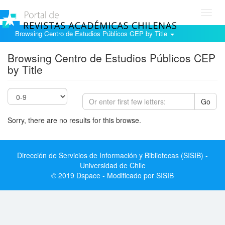
Toggl
navig
Browsing Centro de Estudios Públicos CEP by Title
Browsing Centro de Estudios Públicos CEP
by Title
Go
Sorry, there are no results for this browse.
Dirección de Servicios de Información y Bibliotecas (SISIB) -
Universidad de Chile
© 2019 Dspace - Modificado por SISIB