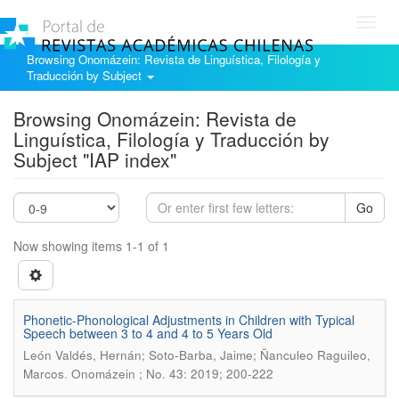
Toggl
navig
Browsing Onomázein: Revista de Linguística, Filología y
Traducción by Subject
Browsing Onomázein: Revista de
Linguística, Filología y Traducción by
Subject "IAP index"
Go
Now showing items 1-1 of 1
Phonetic-Phonological Adjustments in Children with Typical
Speech between 3 to 4 and 4 to 5 Years Old
León Valdés, Hernán; Soto-Barba, Jaime; Ñanculeo Raguileo,
.
Marcos
Onomázein ; No. 43: 2019; 200-222