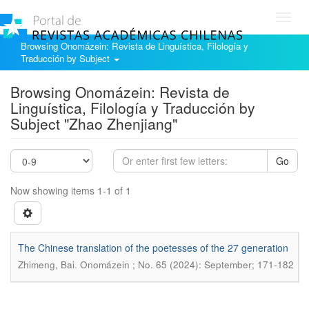
Toggl
navig
Browsing Onomázein: Revista de Linguística, Filología y
Traducción by Subject
Browsing Onomázein: Revista de
Linguística, Filología y Traducción by
Subject "Zhao Zhenjiang"
Go
Now showing items 1-1 of 1
The Chinese translation of the poetesses of the 27 generation
.
Zhimeng, Bai
Onomázein ; No. 65 (2024): September; 171-182