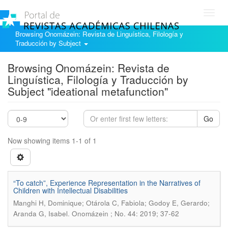
Toggl
navig
Browsing Onomázein: Revista de Linguística, Filología y
Traducción by Subject
Browsing Onomázein: Revista de
Linguística, Filología y Traducción by
Subject "ideational metafunction"
Go
Now showing items 1-1 of 1
“To catch”, Experience Representation in the Narratives of
Children with Intellectual Disabilities
Manghi H, Dominique; Otárola C, Fabiola; Godoy E, Gerardo;
.
Aranda G, Isabel
Onomázein ; No. 44: 2019; 37-62