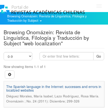
Toggl
navig
Browsing Onomázein: Revista de Linguística, Filología y
Traducción by Subject
Browsing Onomázein: Revista de
Linguística, Filología y Traducción by
Subject "web localization"
Go
Now showing items 1-1 of 1
The Spanish language in the Internet: successes and errors in
localized websites
.
Diéguez Morales, María Isabel; Lazo Rodríguez, Rosa María
Onomázein ; No. 24 (2011): Diciembre; 299-326