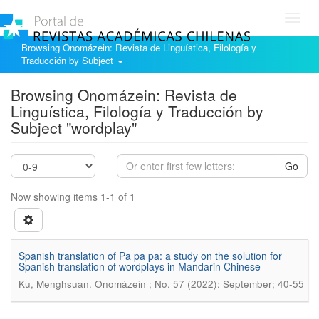
Toggl
navig
Browsing Onomázein: Revista de Linguística, Filología y
Traducción by Subject
Browsing Onomázein: Revista de
Linguística, Filología y Traducción by
Subject "wordplay"
Go
Now showing items 1-1 of 1
Spanish translation of Pa pa pa: a study on the solution for
Spanish translation of wordplays in Mandarin Chinese
.
Ku, Menghsuan
Onomázein ; No. 57 (2022): September; 40-55